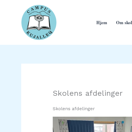
Gå
til
indholdet
Hjem
Om skol
Skolens afdelinger
Skolens afdelinger