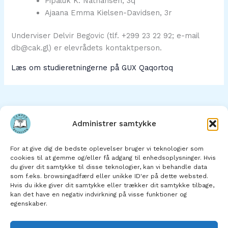
Pipaluk K. Nathansen, 3q
Ajaana Emma Kielsen-Davidsen, 3r
Underviser Delvir Begovic (tlf. +299 23 22 92; e-mail
db@cak.gl) er elevrådets kontaktperson.
Læs om studieretningerne på GUX Qaqortoq
Administrer samtykke
Hjem
For at give dig de bedste oplevelser bruger vi teknologier som
Om skolen
cookies til at gemme og/eller få adgang til enhedsoplysninger. Hvis
du giver dit samtykke til disse teknologier, kan vi behandle data
Skolens afdelinger
som f.eks. browsingadfærd eller unikke ID'er på dette websted.
Studie- og ordensregler
Hvis du ikke giver dit samtykke eller trækker dit samtykke tilbage,
kan det have en negativ indvirkning på visse funktioner og
Kontakt os
egenskaber.