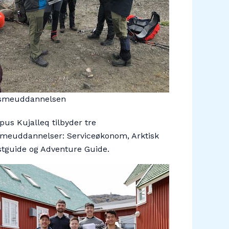
smeuddannelsen
us Kujalleq tilbyder tre
smeuddannelser: Serviceøkonom, Arktisk
stguide og Adventure Guide.