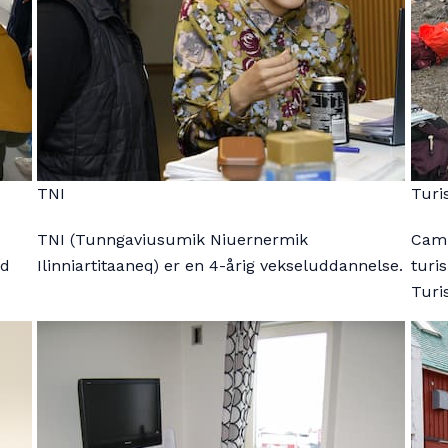
TNI
Turi
TNI (Tunngaviusumik Niuernermik
Camp
ed
Ilinniartitaaneq) er en 4-årig vekseluddannelse.
turi
Turi