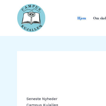
Gå
til
indholdet
Hjem
Om skol
Seneste Nyheder
Campus Kujalleq