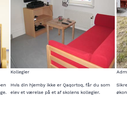
Kollegier
Admi
pen
Hvis din hjemby ikke er Qaqortoq, får du som
Sikr
ige.
elev et værelse på et af skolens kollegier.
økon