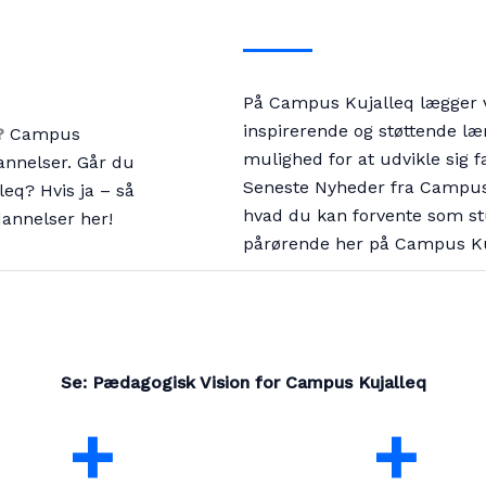
På Campus Kujalleq lægger vi
inspirerende og støttende lær
?
Campus
mulighed for at udvikle sig fa
annelser. Går du
Seneste Nyheder fra Campus Ku
eq? Hvis ja – så
hvad du kan forvente som stu
annelser her!
pårørende her på Campus Ku
Se: Pædagogisk Vision for Campus Kujalleq
+
+