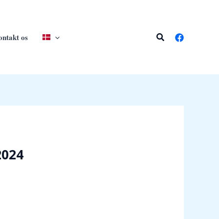
Søg
ntakt os
2024