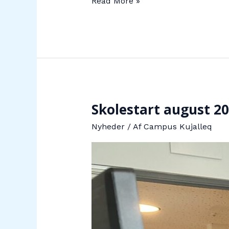
Campus
Read More »
Kujalleqs
deltagelse
i
Uddannelseskaravanen
2024
Skolestart august 2
Nyheder
/ Af
Campus Kujalleq