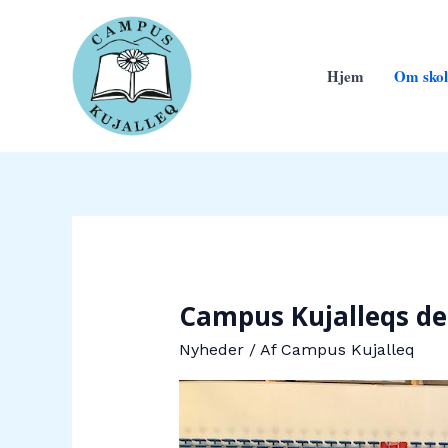
Gå
til
indholdet
Hjem
Om skol
Campus Kujalleqs de
Nyheder
/ Af
Campus Kujalleq