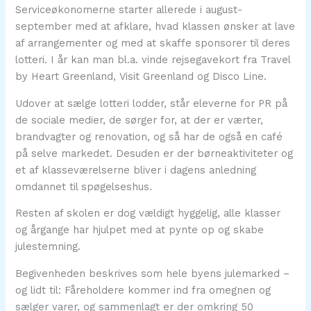
Serviceøkonomerne starter allerede i august-
september med at afklare, hvad klassen ønsker at lave
af arrangementer og med at skaffe sponsorer til deres
lotteri. I år kan man bl.a. vinde rejsegavekort fra Travel
by Heart Greenland, Visit Greenland og Disco Line.
Udover at sælge lotteri lodder, står eleverne for PR på
de sociale medier, de sørger for, at der er værter,
brandvagter og renovation, og så har de også en café
på selve markedet. Desuden er der børneaktiviteter og
et af klasseværelserne bliver i dagens anledning
omdannet til spøgelseshus.
Resten af skolen er dog vældigt hyggelig, alle klasser
og årgange har hjulpet med at pynte op og skabe
julestemning.
Begivenheden beskrives som hele byens julemarked –
og lidt til: Fåreholdere kommer ind fra omegnen og
sælger varer, og sammenlagt er der omkring 50