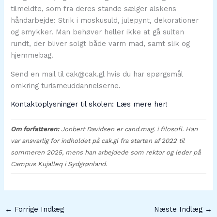
tilmeldte, som fra deres stande sælger alskens
håndarbejde: Strik i moskusuld, julepynt, dekorationer
og smykker. Man behøver heller ikke at gå sulten
rundt, der bliver solgt både varm mad, samt slik og
hjemmebag.
Send en mail til cak@cak.gl hvis du har spørgsmål
omkring turismeuddannelserne.
Kontaktoplysninger til skolen: Læs mere her!
Om forfatteren:
Jonbert Davidsen er cand.mag. i filosofi. Han
var ansvarlig for indholdet på cak.gl fra starten af 2022 til
sommeren 2025, mens han arbejdede som rektor og leder på
Campus Kujalleq i Sydgrønland.
←
Forrige Indlæg
Næste Indlæg
→