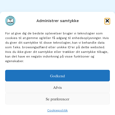
Administrer samtykke
Hjem
For at give dig de bedste oplevelser bruger vi teknologier som
Om skolen
cookies til at gemme og/eller få adgang til enhedsoplysninger. Hvis
du giver dit samtykke til disse teknologier, kan vi behandle data
Skolens afdelinger
som f.eks. browsingadfærd eller unikke ID'er på dette websted.
Studie- og ordensregler
Hvis du ikke giver dit samtykke eller trækker dit samtykke tilbage,
kan det have en negativ indvirkning på visse funktioner og
Kontakt os
egenskaber.
Godkend
Afvis
Copyright © 2026 Campus Kujalleq
Se præferencer
Cookiepolitik (EU)
Cookiepolitik