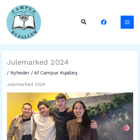
Gå
til
indholdet
Søg
Julemarked 2024
/
Nyheder
/ Af
Campus Kujalleq
Julemarked 2024