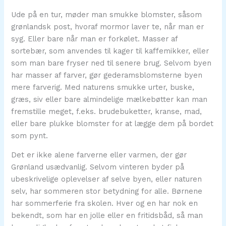
Ude på en tur, møder man smukke blomster, såsom
grønlandsk post, hvoraf mormor laver te, når man er
syg. Eller bare når man er forkølet. Masser af
sortebær, som anvendes til kager til kaffemikker, eller
som man bare fryser ned til senere brug. Selvom byen
har masser af farver, gør gederamsblomsterne byen
mere farverig. Med naturens smukke urter, buske,
græs, siv eller bare almindelige mælkebøtter kan man
fremstille meget, f.eks. brudebuketter, kranse, mad,
eller bare plukke blomster for at lægge dem på bordet
som pynt.
Det er ikke alene farverne eller varmen, der gør
Grønland usædvanlig. Selvom vinteren byder på
ubeskrivelige oplevelser af selve byen, eller naturen
selv, har sommeren stor betydning for alle. Børnene
har sommerferie fra skolen. Hver og en har nok en
bekendt, som har en jolle eller en fritidsbåd, så man