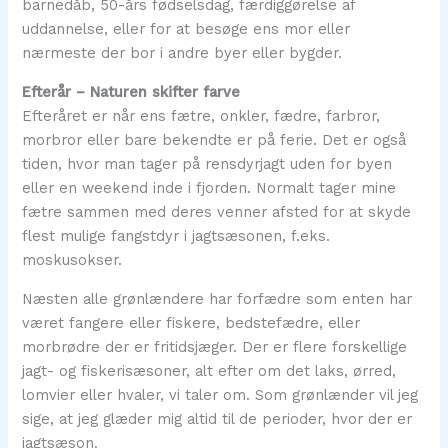
barnedåb, 50-års fødselsdag, færdiggørelse af
uddannelse, eller for at besøge ens mor eller
nærmeste der bor i andre byer eller bygder.
Efterår – Naturen skifter farve
Efteråret er når ens fætre, onkler, fædre, farbror,
morbror eller bare bekendte er på ferie. Det er også
tiden, hvor man tager på rensdyrjagt uden for byen
eller en weekend inde i fjorden. Normalt tager mine
fætre sammen med deres venner afsted for at skyde
flest mulige fangstdyr i jagtsæsonen, f.eks.
moskusokser.
Næsten alle grønlændere har forfædre som enten har
været fangere eller fiskere, bedstefædre, eller
morbrødre der er fritidsjæger. Der er flere forskellige
jagt- og fiskerisæsoner, alt efter om det laks, ørred,
lomvier eller hvaler, vi taler om. Som grønlænder vil jeg
sige, at jeg glæder mig altid til de perioder, hvor der er
jagtsæson.