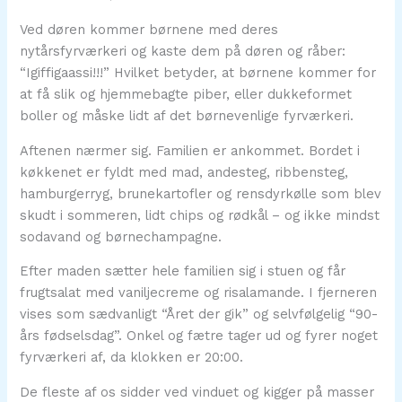
Ved døren kommer børnene med deres
nytårsfyrværkeri og kaste dem på døren og råber:
“Igiffigaassi!!!” Hvilket betyder, at børnene kommer for
at få slik og hjemmebagte piber, eller dukkeformet
boller og måske lidt af det børnevenlige fyrværkeri.
Aftenen nærmer sig. Familien er ankommet. Bordet i
køkkenet er fyldt med mad, andesteg, ribbensteg,
hamburgerryg, brunekartofler og rensdyrkølle som blev
skudt i sommeren, lidt chips og rødkål – og ikke mindst
sodavand og børnechampagne.
Efter maden sætter hele familien sig i stuen og får
frugtsalat med vaniljecreme og risalamande. I fjerneren
vises som sædvanligt “Året der gik” og selvfølgelig “90-
års fødselsdag”. Onkel og fætre tager ud og fyrer noget
fyrværkeri af, da klokken er 20:00.
De fleste af os sidder ved vinduet og kigger på masser