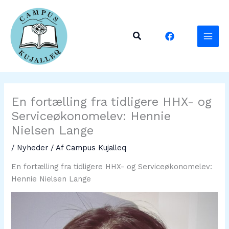
Gå
til
indholdet
Søg
En fortælling fra tidligere HHX- og
Serviceøkonomelev: Hennie
Nielsen Lange
/
Nyheder
/ Af
Campus Kujalleq
En fortælling fra tidligere HHX- og Serviceøkonomelev:
Hennie Nielsen Lange