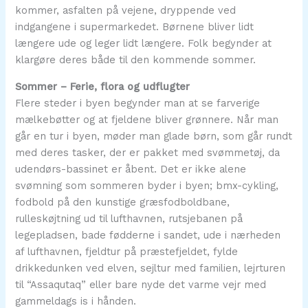
kommer, asfalten på vejene, dryppende ved
indgangene i supermarkedet. Børnene bliver lidt
længere ude og leger lidt længere. Folk begynder at
klargøre deres både til den kommende sommer.
Sommer – Ferie, flora og udflugter
Flere steder i byen begynder man at se farverige
mælkebøtter og at fjeldene bliver grønnere. Når man
går en tur i byen, møder man glade børn, som går rundt
med deres tasker, der er pakket med svømmetøj, da
udendørs-bassinet er åbent. Det er ikke alene
svømning som sommeren byder i byen; bmx-cykling,
fodbold på den kunstige græsfodboldbane,
rulleskøjtning ud til lufthavnen, rutsjebanen på
legepladsen, bade fødderne i sandet, ude i nærheden
af lufthavnen, fjeldtur på præstefjeldet, fylde
drikkedunken ved elven, sejltur med familien, lejrturen
til “Assaqutaq” eller bare nyde det varme vejr med
gammeldags is i hånden.