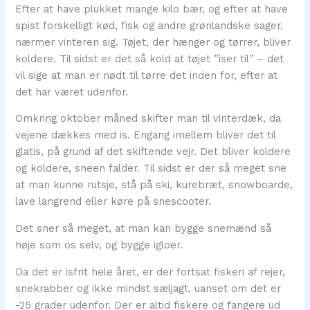
Efter at have plukket mange kilo bær, og efter at have
spist forskelligt kød, fisk og andre grønlandske sager,
nærmer vinteren sig. Tøjet, der hænger og tørrer, bliver
koldere. Til sidst er det så kold at tøjet ”iser til” – det
vil sige at man er nødt til tørre det inden for, efter at
det har været udenfor.
Omkring oktober måned skifter man til vinterdæk, da
vejene dækkes med is. Engang imellem bliver det til
glatis, på grund af det skiftende vejr. Det bliver koldere
og koldere, sneen falder. Til sidst er der så meget sne
at man kunne rutsje, stå på ski, kurebræt, snowboarde,
lave langrend eller køre på snescooter.
Det sner så meget, at man kan bygge snemænd så
høje som os selv, og bygge igloer.
Da det er isfrit hele året, er der fortsat fiskeri af rejer,
snekrabber og ikke mindst sæljagt, uanset om det er
-25 grader udenfor. Der er altid fiskere og fangere ud