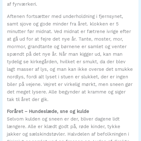
af fyrværkeri.
Aftenen fortsætter med underholdning i fjernsynet,
samt sjove og gode minder fra året. klokken er 5
minutter før midnat. Ved midnat er fætrene ivrige efter
at gå ud for at fejre det nye år. Tante, moster, mor,
mormor, grandtante og børnene er samlet og venter
spændt på det nye år. Når man kigger ud, kan man
tydelig se kirkegården, hvilket er smukt, da der blev
lagt masser af lys, og man kan ikke overse det smukke
nordlys, fordi alt lyset i stuen er slukket, der er ingen
biler på vejene. Vejret er virkelig mørkt, men sneen gør
det meget lysere. Alle begynder at kramme og siger
tak til året der gik.
Foråret – Hundeslæde, sne og kulde
Selvom kulden og sneen er der, bliver dagene lidt
længere. Alle er klædt godt på, røde kinder, tykke
jakker og sælskindstøvler. Halvdelen af befolkningen i