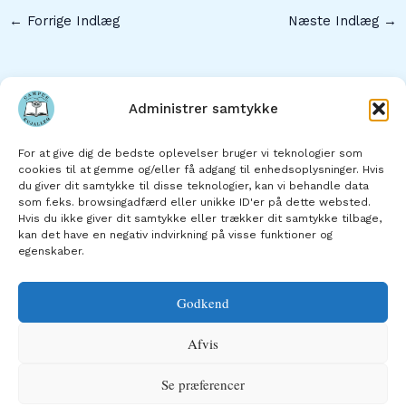
←
Forrige Indlæg
Næste Indlæg
→
Administrer samtykke
Hjem
For at give dig de bedste oplevelser bruger vi teknologier som
Om skolen
cookies til at gemme og/eller få adgang til enhedsoplysninger. Hvis
du giver dit samtykke til disse teknologier, kan vi behandle data
Skolens afdelinger
som f.eks. browsingadfærd eller unikke ID'er på dette websted.
Studie- og ordensregler
Hvis du ikke giver dit samtykke eller trækker dit samtykke tilbage,
kan det have en negativ indvirkning på visse funktioner og
Kontakt os
egenskaber.
Godkend
Afvis
Copyright © 2026 Campus Kujalleq
Se præferencer