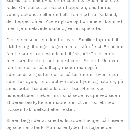
Sisimiut er samlet ved en frossen sø. Lyden af direkte
radio. Omkranset af masser heppekor, ens familie,
vener, bekendte eller en helt fremmed fra Tyskland,
der hepper på én. Alle er glade og børnene er kommet
med hjemmelavede skilte og er ret spændte.
Der er snescooter uden for byen. Familier tager ud til
skiliften og tilbringer dagen med at stå på ski. En anden
familie kører hundeslæde ud til “Niujarfik”, det er det
mest kendte sted for hundeslæder i Sisimiut. Ud over
familier, der er på udflugt, møder man også
udenlandske gæster, der er på tur, enten i byen, eller
uden for byen, for at opleve selve byen, og naturen, på
snescooter, hundeslæde eller i bus. Henne ved
hundepladsen møder man små søde hvalpe ved siden
af deres beskyttende mødre, der bliver fodret med
frossen fisk, sælkød eller rester.
Sneen begynder at smelte. Istapper hænger på husene
og solen er stærk. Man hører lyden fra fuglene der