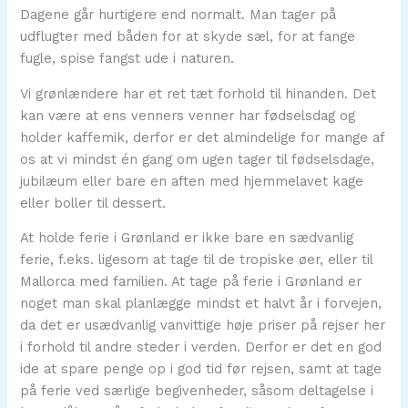
Dagene går hurtigere end normalt. Man tager på
udflugter med båden for at skyde sæl, for at fange
fugle, spise fangst ude i naturen.
Vi grønlændere har et ret tæt forhold til hinanden. Det
kan være at ens venners venner har fødselsdag og
holder kaffemik, derfor er det almindelige for mange af
os at vi mindst én gang om ugen tager til fødselsdage,
jubilæum eller bare en aften med hjemmelavet kage
eller boller til dessert.
At holde ferie i Grønland er ikke bare en sædvanlig
ferie, f.eks. ligesom at tage til de tropiske øer, eller til
Mallorca med familien. At tage på ferie i Grønland er
noget man skal planlægge mindst et halvt år i forvejen,
da det er usædvanlig vanvittige høje priser på rejser her
i forhold til andre steder i verden. Derfor er det en god
ide at spare penge op i god tid før rejsen, samt at tage
på ferie ved særlige begivenheder, såsom deltagelse i