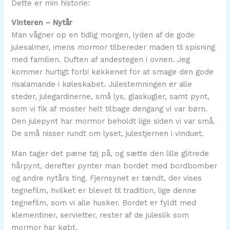
Dette er min historie:
Vinteren – Nytår
Man vågner op en tidlig morgen, lyden af de gode
julesalmer, imens mormor tilbereder maden til spisning
med familien. Duften af andestegen i ovnen. Jeg
kommer hurtigt forbi køkkenet for at smage den gode
risalamande i køleskabet. Julestemningen er alle
steder, julegardinerne, små lys, glaskugler, samt pynt,
som vi fik af moster helt tilbage dengang vi var børn.
Den julepynt har mormor beholdt lige siden vi var små.
De små nisser rundt om lyset, julestjernen i vinduet.
Man tager det pæne tøj på, og sætte den lille glitrede
hårpynt, derefter pynter man bordet med bordbomber
og andre nytårs ting. Fjernsynet er tændt, der vises
tegnefilm, hvilket er blevet til tradition, lige denne
tegnefilm, som vi alle husker. Bordet er fyldt med
klementiner, servietter, rester af de juleslik som
mormor har købt.