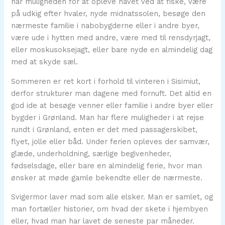
har muligheden for at opleve havet ved at fiske, være
på udkig efter hvaler, nyde midnatssolen, besøge den
nærmeste familie i nabobygderne eller i andre byer,
være ude i hytten med andre, være med til rensdyrjagt,
eller moskusoksejagt, eller bare nyde en almindelig dag
med at skyde sæl.
Sommeren er ret kort i forhold til vinteren i Sisimiut,
derfor strukturer man dagene med fornuft. Det altid en
god ide at besøge venner eller familie i andre byer eller
bygder i Grønland. Man har flere muligheder i at rejse
rundt i Grønland, enten er det med passagerskibet,
flyet, jolle eller båd. Under ferien opleves der samvær,
glæde, underholdning, særlige begivenheder,
fødselsdage, eller bare en almindelig ferie, hvor man
ønsker at møde gamle bekendte eller de nærmeste.
Svigermor laver mad som alle elsker. Man er samlet, og
man fortæller historier, om hvad der skete i hjembyen
eller, hvad man har lavet de seneste par måneder.