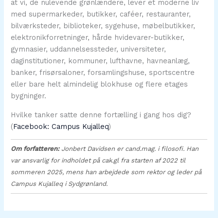
at vi, de nulevende grønlændere, lever et moderne liv
med supermarkeder, butikker, caféer, restauranter,
bilværksteder, biblioteker, sygehuse, møbelbutikker,
elektronikforretninger, hårde hvidevarer-butikker,
gymnasier, uddannelsessteder, universiteter,
daginstitutioner, kommuner, lufthavne, havneanlæg,
banker, frisørsaloner, forsamlingshuse, sportscentre
eller bare helt almindelig blokhuse og flere etages
bygninger.
Hvilke tanker satte denne fortælling i gang hos dig?
(
Facebook: Campus Kujalleq
)
Om forfatteren:
Jonbert Davidsen er cand.mag. i filosofi. Han
var ansvarlig for indholdet på cak.gl fra starten af 2022 til
sommeren 2025, mens han arbejdede som rektor og leder på
Campus Kujalleq i Sydgrønland.