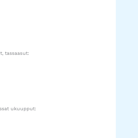
, tassaasut:
assat ukuupput: