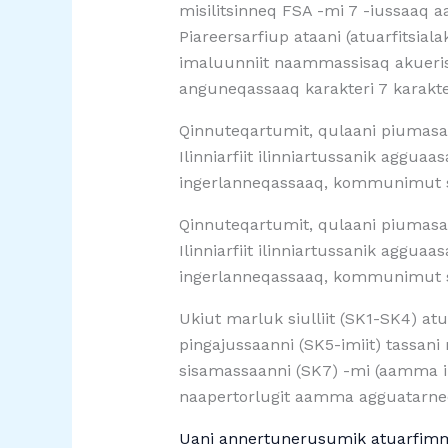
misilitsinneq FSA -mi 7 -iussaaq 
Piareersarfiup ataani (atuarfitsi
imaluunniit naammassisaq akuerisa
anguneqassaaq karakteri 7 karakt
Qinnuteqartumit, qulaani piumasa
Ilinniarfiit ilinniartussanik aggua
ingerlanneqassaaq, kommunimut saa
Qinnuteqartumit, qulaani piumasa
Ilinniarfiit ilinniartussanik aggua
ingerlanneqassaaq, kommunimut saa
Ukiut marluk siulliit (SK1-SK4) at
pingajussaanni (SK5-imiit) tassan
sisamassaanni (SK7) -mi (aamma il
naapertorlugit aamma agguatarne
Uani annertunerusumik atuarfimmi 