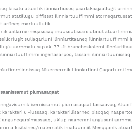
usoq kiisalu atuarfik ilinniarfiusoq paarlakaajaallugit ornin
mut atatillugu piffissat ilinniartuuffimmi atorneqartussa
t arfineq marluullutik.
nermik aallarnerneqassaaq inuussutissarsiutinut atuarfimmi
siliorlugit suliaqarluni ilinniartitaaneq ilinniartuuffimmi
ullugu aammalu sap.ak. 77 -it brancheskolemi ilinniartita
q ilinniartuuffimmi ingerlasarpoq, tassani ilinniartuunissa
nniarfimmiinnissaq Niuernermik Ilinniarfinni Qaqortumi 
gusaanissamut piumasaqaat
unngavisumik isernissamut piumasaqaat tassaavoq, Atuarfit
 karakteri 6 -iussaaq, karakteriliisarneq pisoqaq naaper
 anguneqarsimassaaq, ukiup naanerani angusani aamma mi
ut aamma kisitsineq/matematik imaluunniit Meeqqanik atu