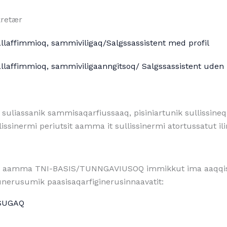
kretær
 allaffimmioq, sammiviligaq/Salgssassistent med profil
 allaffimmioq, sammiviligaanngitsoq/ Salgssassistent uden 
ni suliassanik sammisaqarfiussaaq, pisiniartunik sullissin
lissinermi periutsit aamma it sullissinermi atortussatut i
aamma TNI-BASIS/TUNNGAVIUSOQ immikkut ima aaqqiss
unerusumik paasisaqarfiginerusinnaavatit:
SUGAQ