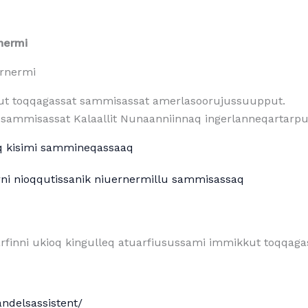
nermi
rnermi
kkut toqqagassat sammisassat amerlasoorujussuupput.
 sammisassat Kalaallit Nunaanniinnaq ingerlanneqartarput
eq kisimi sammineqassaaq
rni nioqqutissanik niuernermillu sammisassaq
rfinni ukioq kingulleq atuarfiusussami immikkut toqqag
ndelsassistent/