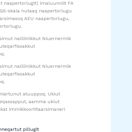
 naapertorlugit) imaluunniit FA
 GGS-skala nutaaq naapertorlugu
eqarsimasoq AEU naapertorlugu,
ertorlugu.
imut naliliinikkut Niuernermik
nuteqarfissakkut
oq.
imut naliliinikkut Niuernermik
nuteqarfissakkut
oq.
nniartunut atuuppoq. Ukiut
inneqassapput, aamma ukiut
kkat immikkoortitaarsimaneri
neqartut pillugit