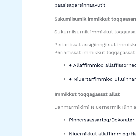
paasisaqarsinnaavutit
Sukumiisumik immikkut toqqaasar
Sukumiisumik immikkut toqqaasa
Periarfissat assigiinngitsut immi
Periarfissat immikkut toqqagassat
● Allaffimmioq allaffissorn
● Niuertarfimmioq ulluinna
Immikkut toqqagassat allat
Danmarmikimi Niuernermik Ilinnia
Pinnersaassartoq/Dekoratør
Niuernikkut allaffimmioq/Ha