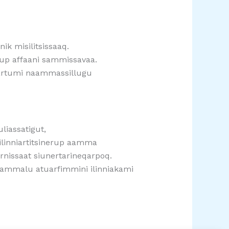
ik misilitsissaaq.
kiup affaani sammissavaa.
qartumi naammassillugu
uliassatigut,
 ilinniartitsinerup aamma
nissaat siunertarineqarpoq.
ni aammalu atuarfimmini ilinniakami