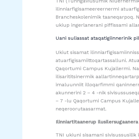
TNI (Tunngaviusumik Niuernermik I
ilinniarfigisameereernermi atuarfi
Brancheskolenimik taaneqarpoq. Nal
ukiup ingerlanerani piffissami alla
Uani suliassat ataqatigiinnerinik p
Ukiut sisamat ilinniarfigisamiinniss
atuarfigisamiittoqartassalluni. A
Qaqortumi Campus Kujallermi. Nam
ilisarititsinermik aallartinneqart
imaluunniit illoqarfimmi qaninnermi
akunnerini 2 – 4 -nik sivisussuseqa
– 7 -lu Qaqortumi Campus Kujaller
neqeroorutaasarmat.
Ilinniartitaanerup ilusilersugaanera
TNI ukiuni sisamani sivisussusilik