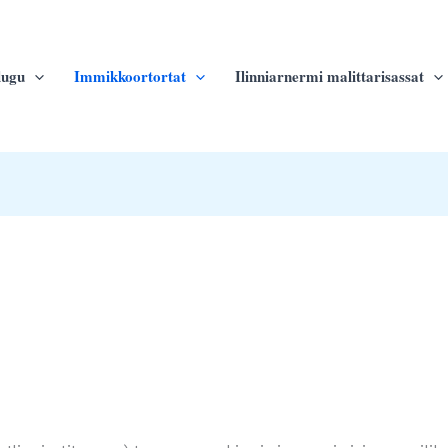
lugu
Immikkoortortat
Ilinniarnermi malittarisassat