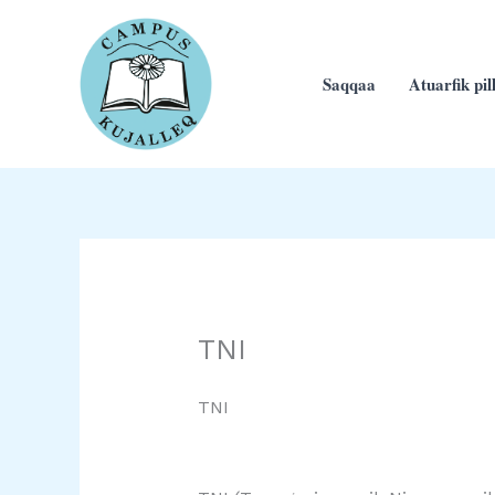
Skip
to
content
Saqqaa
Atuarfik pil
TNI
TNI