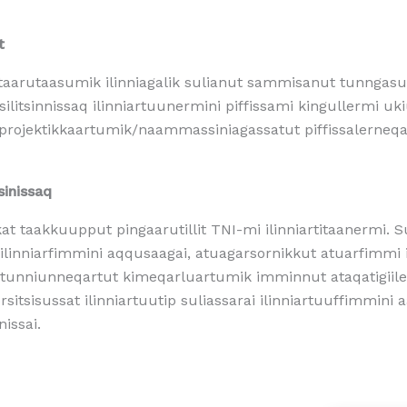
t
taarutaasumik ilinniagalik sulianut sammisanut tunngasun
ilitsinnissaq ilinniartuunermini piffissami kingullermi u
 projektikkaartumik/naammassiniagassatut piffissalerne
sinissaq
kat taakkuupput pingaarutillit TNI-mi ilinniartitaanermi. S
 ilinniarfimmini aqqusaagai, atuagarsornikkut atuarfimmi
tunniunneqartut kimeqarluartumik imminnut ataqatigiiler
ersitsisussat ilinniartuutip suliassarai ilinniartuuffimmi
issai.