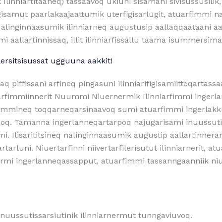
linniartitaaneq) tassaavoq ukiuni sisamani sivisussusili
gisamut paarlakaajaattumik uterfigisarlugit, atuarfimmi n
inginnaasumik ilinniarneq augustusip aallaqqaataani aalla
mi aallartinnissaq, illit ilinniarfissallu taama isummersima
ilersitsisussat ugguuna aakkit!
aq piffissani arfineq pingasuni ilinniarifigisamiittoqartass
tuarfimmiinnerit Nuummi Niuernermik Ilinniarfimmi ingerl
mineq toqqarneqarsinaavoq sumi atuarfimmi ingerlakkusu
arpoq. Tamanna ingerlanneqartarpoq najugarisami inuussuti
. Ilisarititsineq nalinginnaasumik augustip aallartinneran
rtarluni. Niuertarfinni niivertarfilerisutut ilinniarnerit, 
mi ingerlanneqassapput, atuarfimmi tassanngaanniik niue
 inuussutissarsiutinik ilinniarnermut tunngaviuvoq.