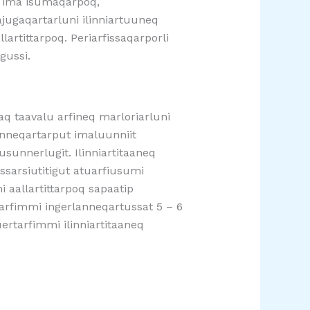
k, ima isumaqarpoq,
ajugaqartarluni ilinniartuuneq
rtittarpoq. Periarfissaqarporli
gussi.
aaq taavalu arfineq marloriarluni
anneqartarput imaluunniit
nnerlugit. Ilinniartitaaneq
ssarsiutitigut atuarfiusumi
i aallartittarpoq sapaatip
atuarfimmi ingerlanneqartussat 5 – 6
rtarfimmi ilinniartitaaneq