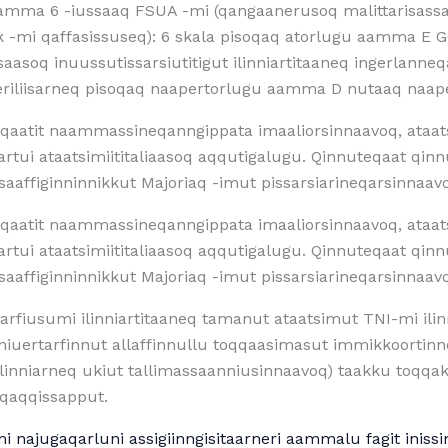
aamma 6 -iussaaq FSUA -mi (qangaanerusoq malittarisassat
alak -mi qaffasissuseq): 6 skala pisoqaq atorlugu aamma E
asoq inuussutissarsiutitigut ilinniartitaaneq ingerlann
eriliisarneq pisoqaq naapertorlugu aamma D nutaaq naap
qaatit naammassineqanngippata imaaliorsinnaavoq, ataats
asartui ataatsimiititaliaasoq aqqutigalugu. Qinnuteqaat qin
ffiginninnikkut Majoriaq -imut pissarsiarineqarsinnaav
qaatit naammassineqanngippata imaaliorsinnaavoq, ataats
asartui ataatsimiititaliaasoq aqqutigalugu. Qinnuteqaat qin
ffiginninnikkut Majoriaq -imut pissarsiarineqarsinnaav
uarfiusumi ilinniartitaaneq tamanut ataatsimut TNI-mi ili
i niuertarfinnut allaffinnullu toqqaasimasut immikkoort
inniarneq ukiut tallimassaanniusinnaavoq) taakku toqqa
qaqqissapput.
najugaqarluni assigiinngisitaarneri aammalu fagit inissin