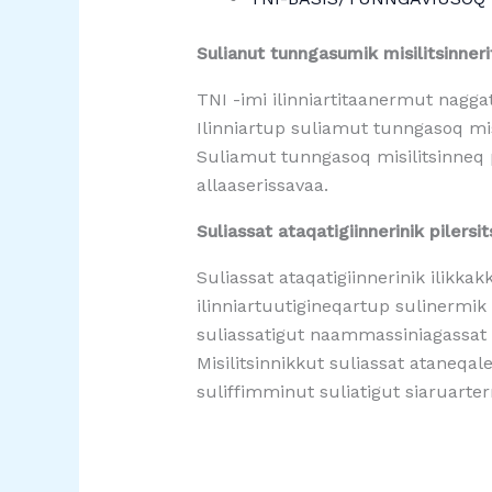
Sulianut tunngasumik misilitsinneri
TNI -imi ilinniartitaanermut nagga
Ilinniartup suliamut tunngasoq mis
Suliamut tunngasoq misilitsinneq
allaaserissavaa.
Suliassat ataqatigiinnerinik pilersit
Suliassat ataqatigiinnerinik ilikkak
ilinniartuutigineqartup sulinermik
suliassatigut naammassiniagassat 
Misilitsinnikkut suliassat ataneqal
suliffimminut suliatigut siaruartern