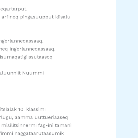
neqartarput.
t arfineq pingasuupput kiisalu
.
 ingerlanneqassaaq,
aneq ingerlanneqassaaq.
q isumaqatigiissutaasoq
imaluunniit Nuummi
sialak 10. klassimi
torlugu, aamma uuttueriaaseq
silitsinnermi fag-ini tamani
arfimmi naggataarutaasumik