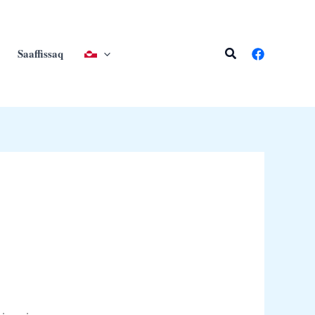
Search
Saaffissaq