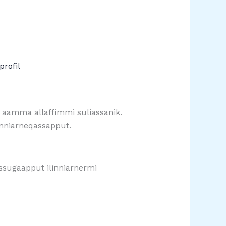
profil
eq aamma allaffimmi suliassanik.
linniarneqassapput.
ugaapput ilinniarnermi