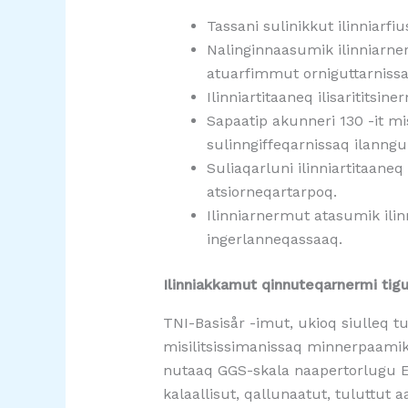
Tassani sulinikkut ilinniarfi
Nalinginnaasumik ilinniarner
atuarfimmut orniguttarnissa
Ilinniartitaaneq ilisarititsi
Sapaatip akunneri 130 -it mis
sulinngiffeqarnissaq ilanng
Suliaqarluni ilinniartitaane
atsiorneqartarpoq.
Ilinniarnermut atasumik ili
ingerlanneqassaaq.
Ilinniakkamut qinnuteqarnermi ti
TNI-Basisår -imut, ukioq siulleq t
misilitsissimanissaq minnerpaamik
nutaaq GGS-skala naapertorlugu E
kalaallisut, qallunaatut, tulutt