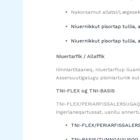
Nakorsamut allatsi/Lægese
Niuernikkut pisortap tullia,
Niuernikkut pisortap tullia,
Niuertarfik / Allaffik
Ilinniartitaaneq, niuertarfiup ilua
Assersuutigalugu pisiniartunik sul
TNI-FLEX og TNI-BASIS
TNI-FLEX/PERIARFISSALERSUGAQ 
ingerlaneqartussat, uanilu annert
TNI-FLEX/PERIARFISSALER
TNI-BASIS/TUNNGAVIUSOQ