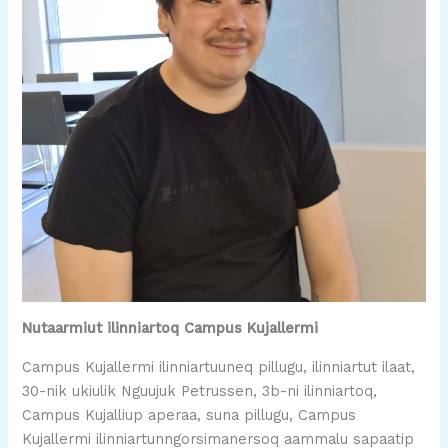
Nutaarmiut ilinniartoq Campus Kujallermi
Campus Kujallermi ilinniartuuneq pillugu, ilinniartut ilaat,
30-nik ukiulik Nguujuk Petrussen, 3b-ni ilinniartoq,
Campus Kujalliup aperaa, suna pillugu, Campus
Kujallermi ilinniartunngorsimanersoq aammalu sapaatip