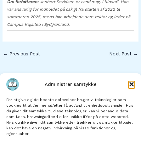
Om forfatteren:
Jonbert Davidsen er cand.mag. i filosofi. Han
var ansvarlig for indholdet på cak.gl fra starten af 2022 til
sommeren 2025, mens han arbejdede som rektor og leder på
Campus Kujalleq i Sydgrønland.
←
Previous Post
Next Post
→
Administrer samtykke
Saqqaa
For at give dig de bedste oplevelser bruger vi teknologier som
Atuarfik pillugu
cookies til at gemme og/eller få adgang til enhedsoplysninger. Hvis
du giver dit samtykke til disse teknologier, kan vi behandle data
Immikkoortortat
som f.eks. browsingadfærd eller unikke ID'er på dette websted.
Ilinniarnermi malittarisassat
Hvis du ikke giver dit samtykke eller trækker dit samtykke tilbage,
kan det have en negativ indvirkning på visse funktioner og
Saaffissaq
egenskaber.