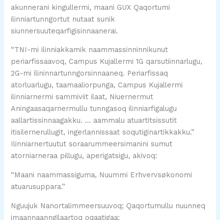
akunnerani kingullermi, maani GUX Qaqortumi
ilinniartunngortut nutaat sunik
siunnersuuteqarfigisinnaanerai.
“TNI-mi ilinniakkamik naammassinninnikunut
periarfissaavoq, Campus Kujallermi 1G qarsutiinnarlugu,
2G-mi ilininnartunngorsinnaaneq. Periarfissaq
atorluarlugu, taamaaliorpunga, Campus Kujallermi
ilinniarnermi sammiviit ilaat, Niuernermut
Aningaasaqarnermullu tunngasoq ilinniarfigalugu
aallartissinnaagakku. … aammalu atuartitsissutit
itisilernerullugit, ingerlannissaat soqutiginartikkakku.”
Ilinniarnertuutut soraarummeersimanini sumut
atorniarneraa pillugu, aperigatsigu, akivoq:
“Maani naammassiguma, Nuummi Erhvervsøkonomi
atuarusuppara.”
Nguujuk Nanortalimmeersuuvoq; Qaqortumullu nuunneq
imaannaanngilaartoq oqaatigaa: