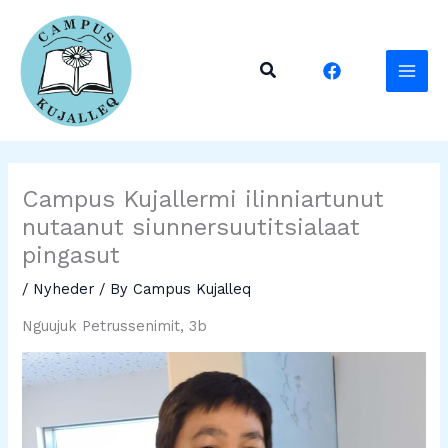
Skip
to
content
Search
Campus Kujallermi ilinniartunut
nutaanut siunnersuutitsialaat
pingasut
/
Nyheder
/ By
Campus Kujalleq
Nguujuk Petrussenimit, 3b