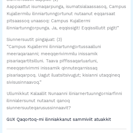
Aappaattut isumaqarpunga, isumatsialaassasoq, Campus
Kujallermilu ilinniartunngortunut nutaanut eqqarsaat
pitsaassoq unaasoq: Campus Kujallermi
ilinniartunngorpunga. Ja, eqqissigit! Eqqissillutit pigit!”
Siunnersuutit pingajuat: (3)
”Campus Kujallermi ilinniartunngortussaalluni
meeraqaraanni; meeqqerivimmilu inissamik
pisariaqartitsilluni. Taava piffissaqarluarluni,
meeqqerivimmi inissamik qinnuteqarnissaq
pisariaqarpoq. Uagut iluatsitsivugut; kisianni utaqqineq
sivisusinnaavoq.”
Ullumikkut Kalaallit Nunaanni iliniarnertuunngorniarfinni
ilinnialersunut nutaanut qanoq
siunnersuuteqarusussinnaavit?
GUX Qaqortoq-mi ilinniakkanut sammiviit atuakkit