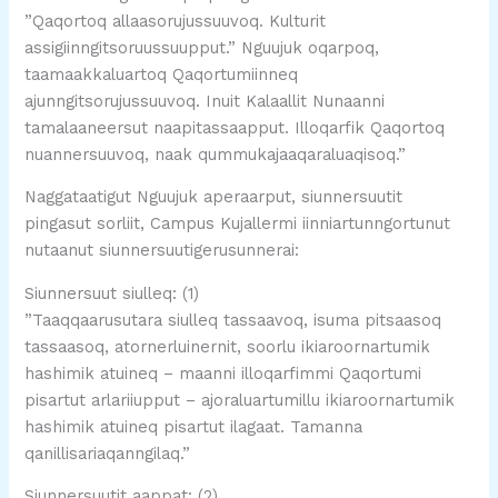
”Qaqortoq allaasorujussuuvoq. Kulturit
assigiinngitsoruussuupput.” Nguujuk oqarpoq,
taamaakkaluartoq Qaqortumiinneq
ajunngitsorujussuuvoq. Inuit Kalaallit Nunaanni
tamalaaneersut naapitassaapput. Illoqarfik Qaqortoq
nuannersuuvoq, naak qummukajaaqaraluaqisoq.”
Naggataatigut Nguujuk aperaarput, siunnersuutit
pingasut sorliit, Campus Kujallermi iinniartunngortunut
nutaanut siunnersuutigerusunnerai:
Siunnersuut siulleq: (1)
”Taaqqaarusutara siulleq tassaavoq, isuma pitsaasoq
tassaasoq, atornerluinernit, soorlu ikiaroornartumik
hashimik atuineq – maanni illoqarfimmi Qaqortumi
pisartut arlariiupput – ajoraluartumillu ikiaroornartumik
hashimik atuineq pisartut ilagaat. Tamanna
qanillisariaqanngilaq.”
Siunnersuutit aappat: (2)