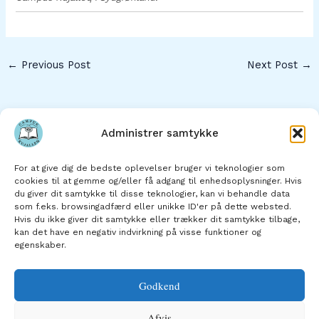
←
Previous Post
Next Post
→
Administrer samtykke
Saqqaa
For at give dig de bedste oplevelser bruger vi teknologier som
Atuarfik pillugu
cookies til at gemme og/eller få adgang til enhedsoplysninger. Hvis
du giver dit samtykke til disse teknologier, kan vi behandle data
Immikkoortortat
som f.eks. browsingadfærd eller unikke ID'er på dette websted.
Ilinniarnermi malittarisassat
Hvis du ikke giver dit samtykke eller trækker dit samtykke tilbage,
kan det have en negativ indvirkning på visse funktioner og
Saaffissaq
egenskaber.
Godkend
Afvis