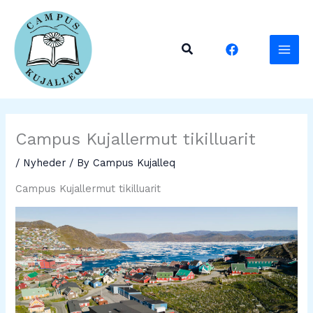
Skip
to
content
Search
Campus Kujallermut tikilluarit
/
Nyheder
/ By
Campus Kujalleq
Campus Kujallermut tikilluarit