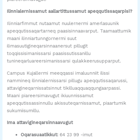
Ilinnialernissamut aallartittussamut apeqqutissaqarpisi?
Ilinniarfimmut nutaamut nuulernermi amerlasuunik
apeqqutissaqartarneq paasisinnaavarput. Taamaattumik
maani ilinniartunngornermi suut
ilimasuutigineqarsinnaanersut pillugit
toqqissisimanissarsi paasissutissanillu
tunineqarluareersimanissarsi qulakkeerusupparput.
Campus Kujallermi meeqqassi imaluunniit ilissi
nammineq ilinnialernissarsi pillugu apeqqutissaqarussi,
attavigineqarnissatsinnut tikilluaqquaqqungaarpassi.
Maani piareersimavugut ikiuunnissamut
apeqqutissassinnullu akissuteqarnissamut, piaartumik
sukumiisumillu.
Ima attavigineqarsinnaavugut
Oqarasuaatikkut:
64 23 99 -imut