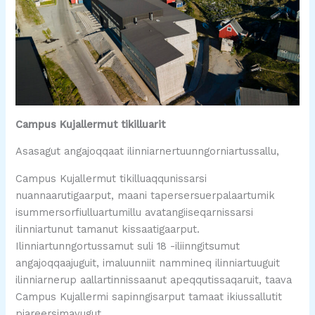
Campus Kujallermut tikilluarit
Asasagut angajoqqaat ilinniarnertuunngorniartussallu,
Campus Kujallermut tikilluaqqunissarsi
nuannaarutigaarput, maani tapersersuerpalaartumik
isummersorfiulluartumillu avatangiiseqarnissarsi
ilinniartunut tamanut kissaatigaarput.
Ilinniartunngortussamut suli 18 -iliinngitsumut
angajoqqaajuguit, imaluunniit nammineq ilinniartuuguit
ilinniarnerup aallartinnissaanut apeqqutissaqaruit, taava
Campus Kujallermi sapinngisarput tamaat ikiussallutit
piareersimavugut.