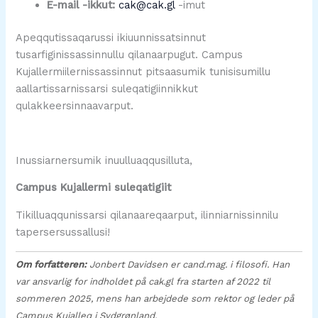
E-mail -ikkut:
cak@cak.gl
-imut
Apeqqutissaqarussi ikiuunnissatsinnut
tusarfiginissassinnullu qilanaarpugut. Campus
Kujallermiilernissassinnut pitsaasumik tunisisumillu
aallartissarnissarsi suleqatigiinnikkut
qulakkeersinnaavarput.
Inussiarnersumik inuulluaqqusilluta,
Campus Kujallermi suleqatigiit
Tikilluaqqunissarsi qilanaareqaarput, ilinniarnissinnilu
tapersersussallusi!
Om forfatteren:
Jonbert Davidsen er cand.mag. i filosofi. Han
var ansvarlig for indholdet på cak.gl fra starten af 2022 til
sommeren 2025, mens han arbejdede som rektor og leder på
Campus Kujalleq i Sydgrønland.