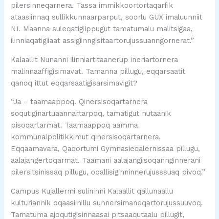
pilersinneqarnera. Tassa immikkoortortaqarfik
ataasiinnaq sullikkunnaarparput, soorlu GUX imaluunniit
NI. Maanna suleqatigiippugut tamatumalu malitsigaa,
ilinniaqatigiiaat assigiinngisitaartorujussuanngornerat.”
Kalaallit Nunanni ilinniartitaanerup ineriartornera
malinnaaffigisimavat. Tamanna pillugu, eqqarsaatit
qanoq ittut eqqarsaatigisarsimavigit?
“Ja – taamaappoq. Qinersisoqartarnera
soqutiginartuaannartarpoq, tamatigut nutaanik
pisoqartarmat. Taamaappoq aamma
kommunalpolitikkimut qinersisoqartarnera.
Eqqaamavara, Qaqortumi Gymnasieqalernissaa pillugu,
aalajangertoqarmat. Taamani aalajangiisoqannginnerani
pilersitsinissaq pillugu, oqallisiginninnerujusssuaq pivoq.”
Campus Kujallermi sulininni Kalaallit qallunaallu
kulturiannik oqaasiinillu sunnersimaneqartorujussuuvoq.
Tamatuma ajoqutigisinnaasai pitsaaqutaalu pillugit,