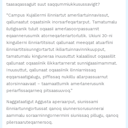
taasaqassaguit suut saqqummiukkusussavigit?
“Campus Kujallermi ilinniartut amerliartuinnavissut,
qallunaatut oqaatsinik inorsarfeqartarput. Tamatumalu
ilutigisanik tuluit oqaasii amerlasoorpassuarnit
eqaannerusumik atorneqarleriartorlutik. Ukiuni 30-ni
kingullerni ilinniartitsisut qallunaat meeqqat atuarfiini
ilinniartitsisunngortartut ikiliartuinnavinnikuupput,
tamatumalu kinguneraa inuusuttut kalaallisut oqaasillit
qallunaat oqaasiinik ilikkartarnerat sunnigaasimammat.
Inuusuttut, qallunaat oqaasiinik ilinniarnissaq
eqqarsaatigalugu, piffissaq nukiillu allarpassuarnut
atorsinnaavaat – taamaattumik amerlanerusunik
periarfissaqarneq pitsaasuuvoq.”
Naggataatigut Aggusta aperaarput, siunissami
ilinniartunngortussat qanoq siunnersorusunnerai
aammalu soraarninngornermini siunissaq pillugu, qanoq
pilersaaruteqarnersoq.