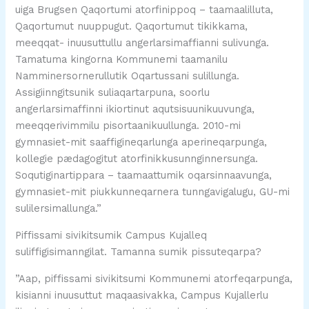
uiga Brugsen Qaqortumi atorfinippoq – taamaalilluta,
Qaqortumut nuuppugut. Qaqortumut tikikkama,
meeqqat- inuusuttullu angerlarsimaffianni sulivunga.
Tamatuma kingorna Kommunemi taamanilu
Namminersornerullutik Oqartussani sulillunga.
Assigiinngitsunik suliaqartarpuna, soorlu
angerlarsimaffinni ikiortinut aqutsisuunikuuvunga,
meeqqerivimmilu pisortaanikuullunga. 2010-mi
gymnasiet-mit saaffigineqarlunga aperineqarpunga,
kollegie pædagogitut atorfinikkusunnginnersunga.
Soqutiginartippara – taamaattumik oqarsinnaavunga,
gymnasiet-mit piukkunneqarnera tunngavigalugu, GU-mi
sulilersimallunga.”
Piffissami sivikitsumik Campus Kujalleq
suliffigisimanngilat. Tamanna sumik pissuteqarpa?
”Aap, piffissami sivikitsumi Kommunemi atorfeqarpunga,
kisianni inuusuttut maqaasivakka, Campus Kujallerlu