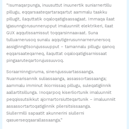
“Isumaqarpunga, inuusuttut inuunertik suniarnertillu
pillugu, eqqarsaateqartaraqartut aammalu taakku
pillugit, ilaquttatik oqaloqatigisassagaat. Immaqa ilaat
igasunngorusunnerupput imaluunniit elektrikeri, ilaat
GUX aqqutissamissut toqqarsinnaavaat. Suna
tulluarnerusoq sunalu aqqutigerusunnarnerunersoq
assigiinngitsorujussuupput – tamannalu pillugu qanoq
eqqarsaateqarneq, ilaquttat oqaloqatigisarnissaat
pingaaruteqartorujussuuvoq.
Soraarninngoruma, sinerujussuartassaanga.
Nuannarisannik suliassaanga, assassortassaanga;
aammalu imminut ikiornissaq pillugu, suleqatigiinnik
aallartitsillunga. Inoqarpoq kiserliortunik imaluunniit
peqqissutsikkut ajornartorsiutteqartunik – imaluunniit
assassortartoqatigiinnik pilersitsissaanga.
Siullermilli sapaatit akunnerini siullerni
qasuerseqqaarallassaanga.”