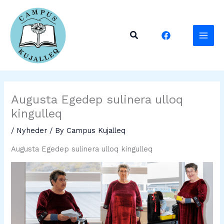
Skip
to
content
Search
Augusta Egedep sulinera ulloq
kingulleq
/
Nyheder
/ By
Campus Kujalleq
Augusta Egedep sulinera ulloq kingulleq