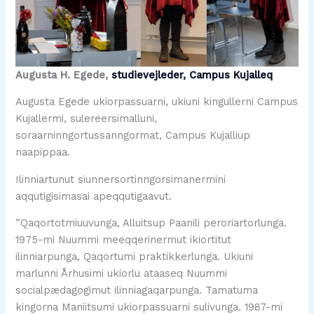
Augusta H. Egede,
studievejleder, Campus Kujalleq
Augusta Egede ukiorpassuarni, ukiuni kingullerni Campus
Kujallermi, sulereersimalluni,
soraarninngortussanngormat, Campus Kujalliup
naapippaa.
Ilinniartunut siunnersortinngorsimanermini
aqqutigisimasai apeqqutigaavut.
”Qaqortotmiuuvunga, Alluitsup Paanili peroriartorlunga.
1975-mi Nuummi meeqqerinermut ikiortitut
ilinniarpunga, Qaqortumi praktikkerlunga. Ukiuni
marlunni Århusimi ukiorlu ataaseq Nuummi
socialpædagogimut ilinniagaqarpunga. Tamatuma
kingorna Maniitsumi ukiorpassuarni sulivunga. 1987-mi