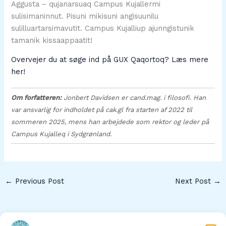
Aggusta – qujanarsuaq Campus Kujallermi
sulisimaninnut. Pisuni mikisuni angisuunilu
sulilluartarsimavutit. Campus Kujalliup ajunngistunik
tamanik kissaappaatit!
Overvejer du at søge ind på GUX Qaqortoq? Læs mere
her!
Om forfatteren:
Jonbert Davidsen er cand.mag. i filosofi. Han
var ansvarlig for indholdet på cak.gl fra starten af 2022 til
sommeren 2025, mens han arbejdede som rektor og leder på
Campus Kujalleq i Sydgrønland.
←
Previous Post
Next Post
→