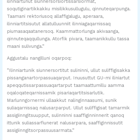
ilinniartunut siunnersorsiortissarsiormat,
soqutiginartikkakku misilikkusullugulu, qinnuteqarpunga.
Taamani rektoriusoq allaffigalugu, aperaara,
ilinniartitsisutut allatulluunniit ilinniagaqarnissaq
piumasaqaatanersoq. Kaammattorlunga akivaanga,
qinnuteqaqqullunga. Atorfik pivara, taamanikkullu tassa
maani sulivunga.”
Aggustalu nangilluni oqarpoq:
”Ilinniartunik siunnersortitut sulininni, ullut suliffigisakka
pissanganartorpassuaqarput. Inuusuttut GU-mi iliniartut
apeqqutissarpassuaqartarput taamaattumillu aamma
oqaloqateqarnissamik pisariaqartitsisarlutik.
Marlunngornermi ullaakkut nalinginnaasumi, sunik
suliaqarnissaq nalusarparput. Ullut suliffigisat tamarmik
assigiinngitsuupput, sulinninni saaffiginninnerit qanoq
ittunik suliassarfiunerat nalusarpara, saaffiginnissutit
assigiinngitsorpassuusarmata.”