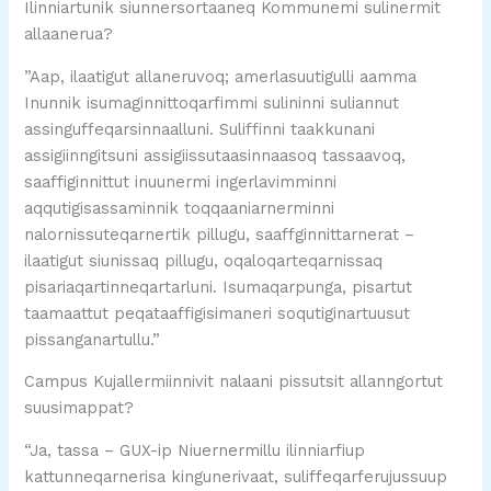
Ilinniartunik siunnersortaaneq Kommunemi sulinermit
allaanerua?
”Aap, ilaatigut allaneruvoq; amerlasuutigulli aamma
Inunnik isumaginnittoqarfimmi sulininni suliannut
assinguffeqarsinnaalluni. Suliffinni taakkunani
assigiinngitsuni assigiissutaasinnaasoq tassaavoq,
saaffiginnittut inuunermi ingerlavimminni
aqqutigisassaminnik toqqaaniarnerminni
nalornissuteqarnertik pillugu, saaffginnittarnerat –
ilaatigut siunissaq pillugu, oqaloqarteqarnissaq
pisariaqartinneqartarluni. Isumaqarpunga, pisartut
taamaattut peqataaffigisimaneri soqutiginartuusut
pissanganartullu.”
Campus Kujallermiinnivit nalaani pissutsit allanngortut
suusimappat?
“Ja, tassa – GUX-ip Niuernermillu ilinniarfiup
kattunneqarnerisa kingunerivaat, suliffeqarferujussuup